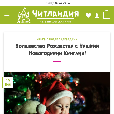
Skip
+33 (0)1 87 44 29 64
to
0
content
КНИГА В ПОДАРОК
,
ПРАЗДНИК
Волшебство Рождества с Нашими
Новогодними Книгами!
19
Ноя