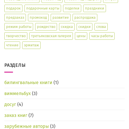
подарок
подарочные карты
поделки
праздники
предзаказ
промокод
развитие
распродажа
режим работы
рождество
скидка
скидки
слова
творчество
третьяковская галерея
цены
часы работы
чтение
эрмитаж
РАЗДЕЛЫ
билингвальные книги
(1)
виммельбух
(3)
досуг
(4)
заказ книг
(7)
зарубежные авторы
(3)