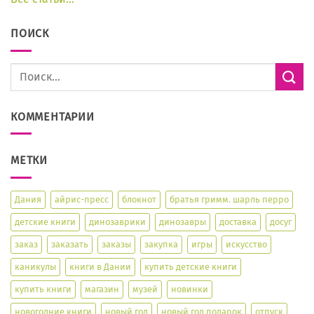
ПОИСК
КОММЕНТАРИИ
МЕТКИ
Дания
айрис-пресс
блокнот
братья гримм. шарль перро
детские книги
динозаврики
динозавры
доставка
досуг
заказ
заказать
заказы
закупка
игры
искусство
каникулы
книги в Дании
купить детские книги
купить книги
магазин
музей
новинки
новогодние книги
новый год
новый год подарок
отпуск