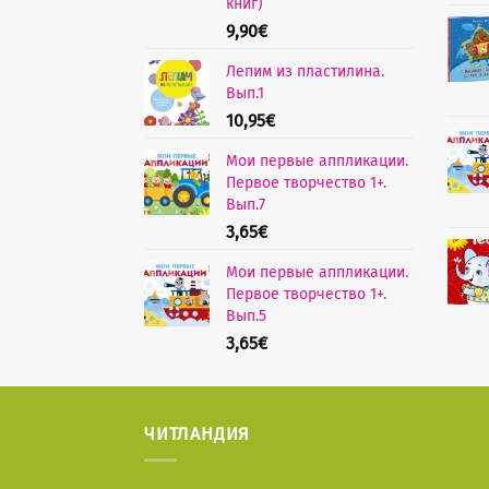
книг)
9,90
€
Лепим из пластилина.
Вып.1
10,95
€
Мои первые аппликации.
Первое творчество 1+.
Вып.7
3,65
€
Мои первые аппликации.
Первое творчество 1+.
Вып.5
3,65
€
ЧИТЛАНДИЯ