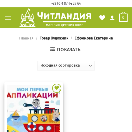
Skip
+33 (0)1 87 44 29 64
to
0
content
Главная
/
Товар Художник
/
Ефремова Екатерина
ПОКАЗАТЬ
Добавить
в
избранное