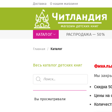
Skip
Доставка
О нашем магазине
to
content
КАТАЛОГ
РАСПРОДАЖА — 50%
Главная
/
Каталог
Весь каталог детских книг
Финальн
Мы закры
Поиск
товаров
Скидка 5
Цены на 
Вы просматривали
Количест