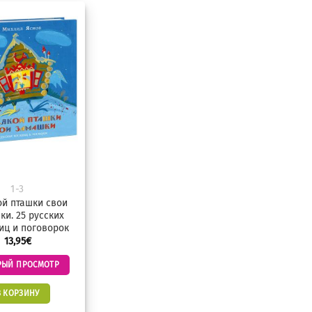
Добавить
в
избранное
1-3
ой пташки свои
ки. 25 русских
иц и поговорок
13,95
€
РЫЙ ПРОСМОТР
В КОРЗИНУ