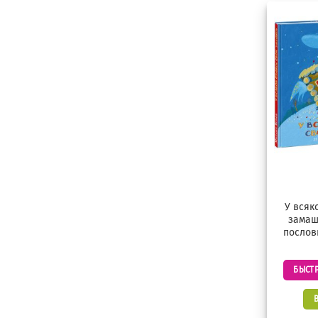
У всяк
замаш
послов
БЫСТ