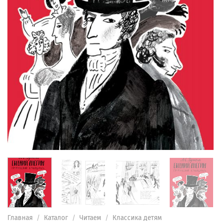
Главная
/
Каталог
/
Читаем
/
Классика детям