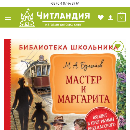
Skip
+33 (0)1 87 44 29 64
to
0
content