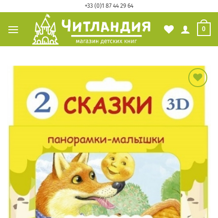
Skip
+33 (0)1 87 44 29 64
to
0
content