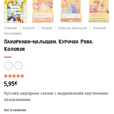
Главная
/
Каталог
/
Читаем
/
Книжки малышам
/
Книжки-
панорамки
Панорамки-малышки. Курочка Ряба.
Колобок
Рейтинг
1
5,95
€
5.00
из 5
на основе
Русские народные сказки с выдвижными картинками-
опроса
пользователя
панорамками.
Нет в наличии