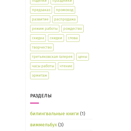
поделки
праздники
предзаказ
промокод
развитие
распродажа
режим работы
рождество
скидка
скидки
слова
творчество
третьяковская галерея
цены
часы работы
чтение
эрмитаж
РАЗДЕЛЫ
билингвальные книги
(1)
виммельбух
(3)