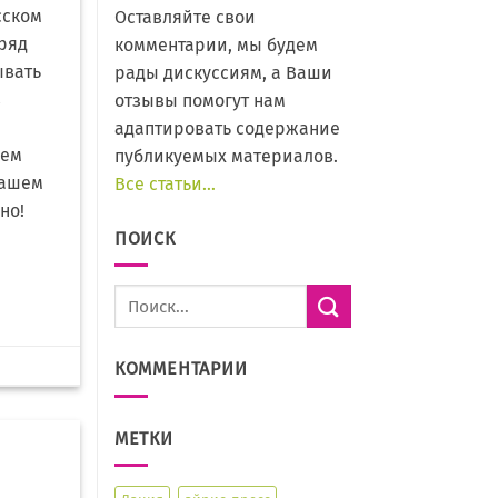
сском
Оставляйте свои
 ряд
комментарии, мы будем
ывать
рады дискуссиям, а Ваши
в
отзывы помогут нам
адаптировать содержание
уем
публикуемых материалов.
нашем
Все статьи…
но!
ПОИСК
КОММЕНТАРИИ
МЕТКИ