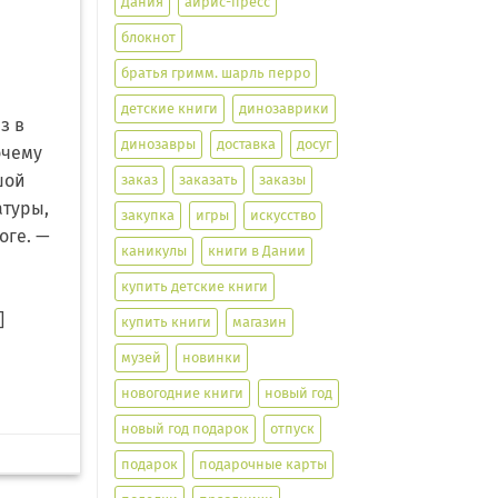
Дания
айрис-пресс
блокнот
братья гримм. шарль перро
детские книги
динозаврики
з в
динозавры
доставка
досуг
очему
шой
заказ
заказать
заказы
атуры,
закупка
игры
искусство
оге. —
каникулы
книги в Дании
е
купить детские книги
]
купить книги
магазин
музей
новинки
новогодние книги
новый год
новый год подарок
отпуск
подарок
подарочные карты