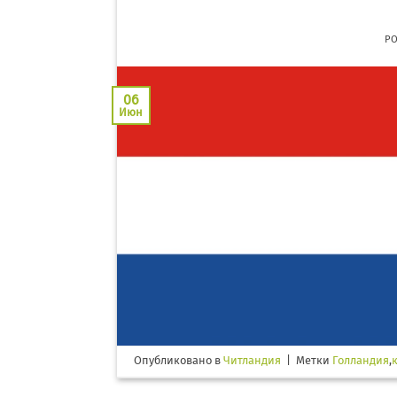
P
06
Июн
Опубликовано в
Читландия
|
Метки
Голландия
,