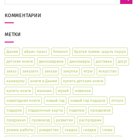
КОММЕНТАРИИ
МЕТКИ
Дания
айрис-пресс
блокнот
братья гримм. шарль перро
детские книги
динозаврики
динозавры
доставка
досуг
заказ
заказать
заказы
закупка
игры
искусство
каникулы
книги в Дании
купить детские книги
купить книги
магазин
музей
новинки
новогодние книги
новый год
новый год подарок
отпуск
подарок
подарочные карты
поделки
праздники
предзаказ
промокод
развитие
распродажа
режим работы
рождество
скидка
скидки
слова