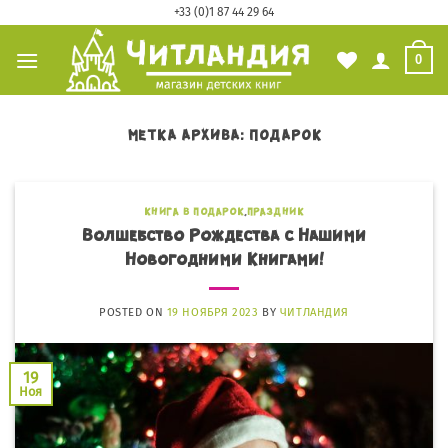
Skip
+33 (0)1 87 44 29 64
to
0
content
МЕТКА АРХИВА:
ПОДАРОК
КНИГА В ПОДАРОК
,
ПРАЗДНИК
Волшебство Рождества с Нашими
Новогодними Книгами!
POSTED ON
19 НОЯБРЯ 2023
BY
ЧИТЛАНДИЯ
19
Ноя