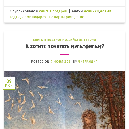
Опубликовано в
книга в подарок
|
Метки
новинки
,
новый
год
,
подарок
,
подарочные карты
,
рождество
КНИГА В ПОДАРОК
,
РОССИЙСКИЕ АВТОРЫ
А хотите почитать мультфильм?
POSTED ON
9 ИЮНЯ 2021
BY
ЧИТЛАНДИЯ
09
Июн