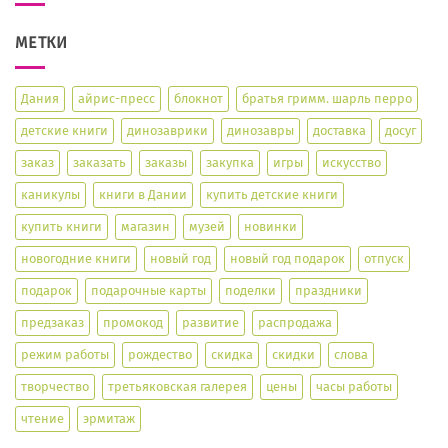
МЕТКИ
Дания
айрис-пресс
блокнот
братья гримм. шарль перро
детские книги
динозаврики
динозавры
доставка
досуг
заказ
заказать
заказы
закупка
игры
искусство
каникулы
книги в Дании
купить детские книги
купить книги
магазин
музей
новинки
новогодние книги
новый год
новый год подарок
отпуск
подарок
подарочные карты
поделки
праздники
предзаказ
промокод
развитие
распродажа
режим работы
рождество
скидка
скидки
слова
творчество
третьяковская галерея
цены
часы работы
чтение
эрмитаж