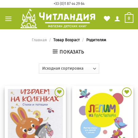
Skip
+33 (0)1 87 44 29 64
to
0
content
Главная
/
Товар Возраст
/
Родителям
ПОКАЗАТЬ
Добавить
Добавить
в
в
избранное
избранное