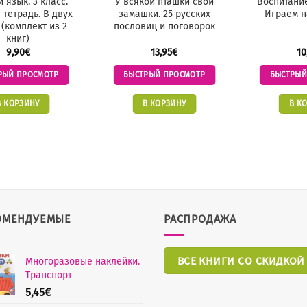
 язык. 3 класс.
У всякой пташки свои
Воспитани
 тетрадь. В двух
замашки. 25 русских
Играем н
 (комплект из 2
пословиц и поговорок
книг)
9,90
€
13,95
€
10
РЫЙ ПРОСМОТР
БЫСТРЫЙ ПРОСМОТР
БЫСТРЫЙ
В КОРЗИНУ
В КОРЗИНУ
В К
ОМЕНДУЕМЫЕ
РАСПРОДАЖА
ВСЕ КНИГИ СО СКИДКОЙ
Многоразовые наклейки.
Транспорт
5,45
€