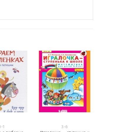
Добавить
Добавить
в
в
избранное
избранное
0-1
3-6
3-6