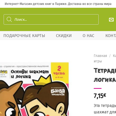
Интернет-Магазин детских книг в Париже. Доставка во все страны мира
Поиск
товаров
ПОДАРОЧНЫЕ КАРТЫ
СКИДКИ
О НАС
КОНТ
Главная
/
К
игры
Тетрад
Добавить в
логика.
избранное
7,15
€
Эта тетрад
шахмат для 