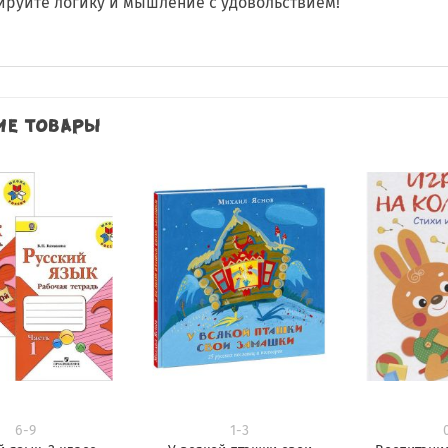
ируйте логику и мышление с удовольствием!
ИЕ ТОВАРЫ
Добавить
Добавить
в
в
избранное
избранное
6-9
1-3