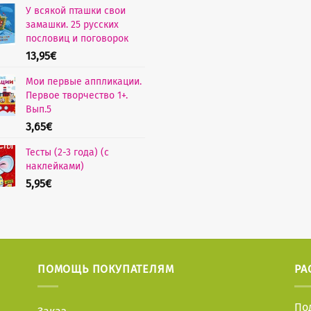
У всякой пташки свои
замашки. 25 русских
пословиц и поговорок
13,95
€
Мои первые аппликации.
Первое творчество 1+.
Вып.5
3,65
€
Тесты (2-3 года) (с
наклейками)
5,95
€
ПОМОЩЬ ПОКУПАТЕЛЯМ
РА
По