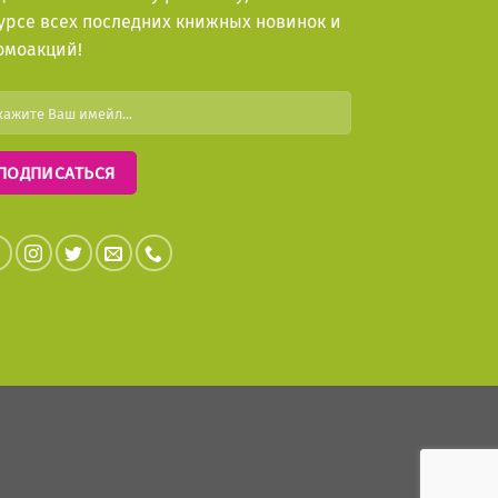
курсе всех последних книжных новинок и
омоакций!