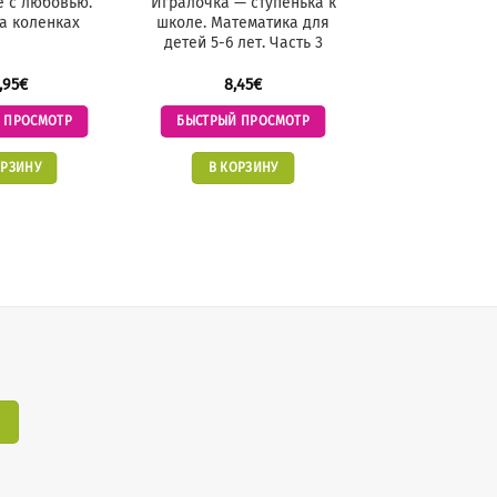
е с любовью.
Игралочка — ступенька к
Лепим из пла
а коленках
школе. Математика для
Вып.
детей 5-6 лет. Часть 3
,95
€
8,45
€
10,95
 ПРОСМОТР
БЫСТРЫЙ ПРОСМОТР
БЫСТРЫЙ ПР
ОРЗИНУ
В КОРЗИНУ
В КОРЗ