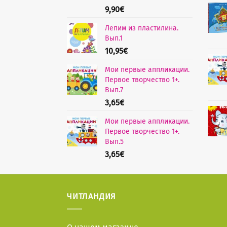
9,90
€
Лепим из пластилина.
Вып.1
10,95
€
Мои первые аппликации.
Первое творчество 1+.
Вып.7
3,65
€
Мои первые аппликации.
Первое творчество 1+.
Вып.5
3,65
€
ЧИТЛАНДИЯ