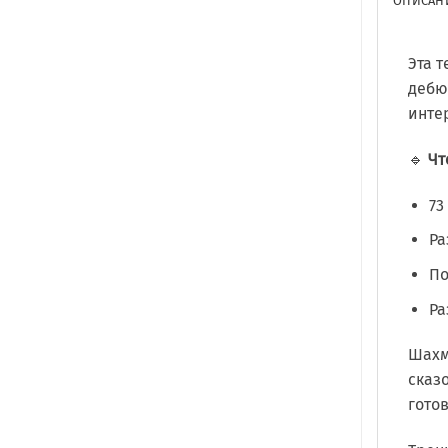
ОПИСАН
Эта 
дебю
инте
🔹
Чт
73
Ра
По
Ра
Шахм
сказ
гото